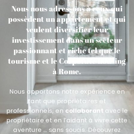
Nous nous adressons à ceux qui
possèdent un appartement et qui
veulent diversifier leur
investissement dans un secteur
passionnant et riche tel que le
tourisme et le Corporate housing
à Rome.
Nous apportons notre expérience en
tant que propriétaires et
professionnels, en
collaborant
avec le
propriétaire et en l’aidant à vivre cette
aventure … sans soucis. Découvrez