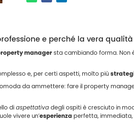
fessione e perché la vera qualità 
property manager
sta cambiando forma. Non è
omplesso e, per certi aspetti, molto più
strateg
omoda da ammettere: fare il property manager n
ello di
aspettativa
degli ospiti è cresciuto in mo
uole vivere un’
esperienza
perfetta, immediata, s