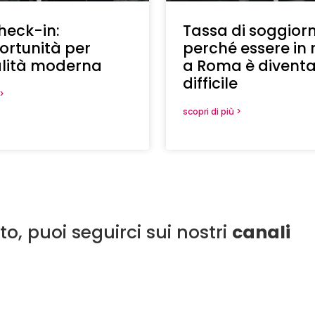
check-in:
Tassa di soggiorn
ortunità per
perché essere in 
talità moderna
a Roma è divent
difficile
 >
scopri di più >
o, puoi seguirci sui nostri
canali