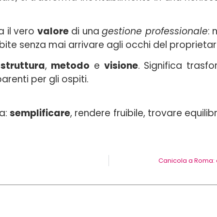
a il vero
valore
di una
gestione professionale
: 
e senza mai arrivare agli occhi del proprietar
e
struttura
,
metodo
e
visione
. Significa tras
arenti per gli ospiti.
ra:
semplificare
, rendere fruibile, trovare equili
Canicola a Roma: c