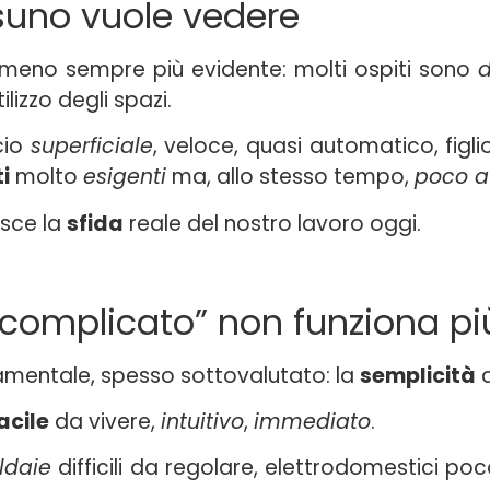
suno vuole vedere
omeno sempre più evidente: molti ospiti sono
d
lizzo degli spazi.
cio
superficiale
, veloce, quasi automatico, figlio
i
molto
esigenti
ma, allo stesso tempo,
poco at
isce la
sfida
reale del nostro lavoro oggi.
complicato” non funziona pi
mentale, spesso sottovalutato: la
semplicità
d
acile
da vivere,
intuitivo
,
immediato
.
ldaie
difficili da regolare, elettrodomestici poc