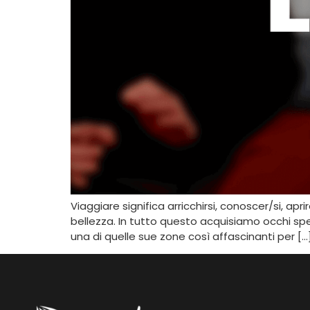
Viaggiare significa arricchirsi, conoscer/si, ap
bellezza. In tutto questo acquisiamo occhi spec
una di quelle sue zone così affascinanti per […