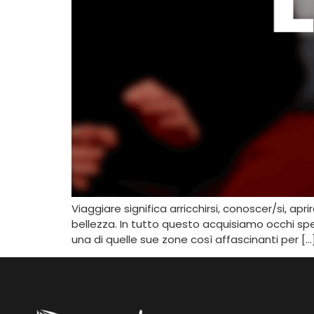
Viaggiare significa arricchirsi, conoscer/si, ap
bellezza. In tutto questo acquisiamo occhi spec
una di quelle sue zone così affascinanti per […