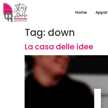
Home
Appar
Tag:
down
La casa delle idee