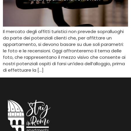
Il mercato degli affitti turistici non prevede sopralluoghi
da parte dei potenziali clienti che, per affittare un
appartamento, si devono basare su due soli parametri:
le foto e le recensioni. Oggi affronteremo il tema delle
foto, che rappresentano il mezzo visivo che consente ai
nostri potenziali ospiti di farsi un’idea dell’alloggio, prima
di effettuare la […]