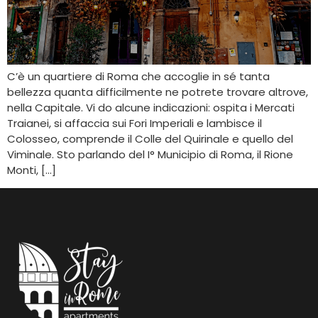
C’è un quartiere di Roma che accoglie in sé tanta
bellezza quanta difficilmente ne potrete trovare altrove,
nella Capitale. Vi do alcune indicazioni: ospita i Mercati
Traianei, si affaccia sui Fori Imperiali e lambisce il
Colosseo, comprende il Colle del Quirinale e quello del
Viminale. Sto parlando del I° Municipio di Roma, il Rione
Monti, […]