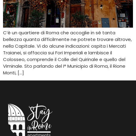
C’è un quartiere di Roma che accoglie in sé tanta
bellezza quanta difficilmente ne potrete trovare altrove,
nella Capitale. Vi do alcune indicazioni: ospita i Mercati
Traianei, si affaccia sui Fori Imperiali e lambisce il
Colosseo, comprende il Colle del Quirinale e quello del
Viminale. Sto parlando del I° Municipio di Roma, il Rione
Monti, […]