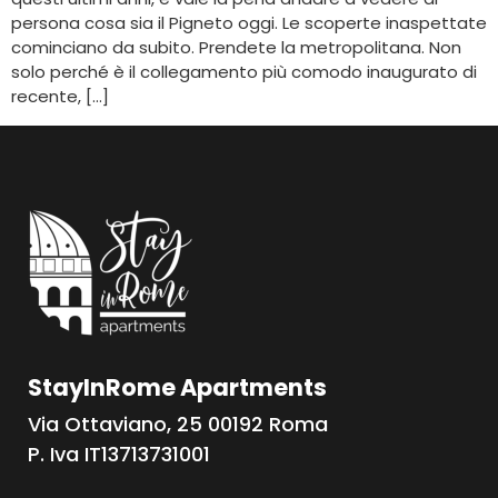
persona cosa sia il Pigneto oggi. Le scoperte inaspettate
cominciano da subito. Prendete la metropolitana. Non
solo perché è il collegamento più comodo inaugurato di
recente, […]
StayInRome Apartments
Via Ottaviano, 25 00192 Roma
P. Iva IT13713731001