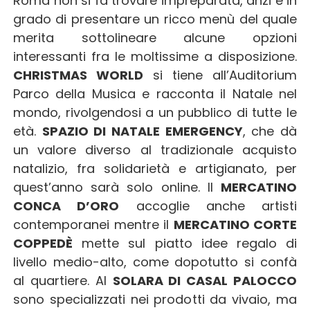
Roma non si fa trovare impreparata, anzi è in
grado di presentare un ricco menù del quale
merita sottolineare alcune opzioni
interessanti fra le moltissime a disposizione.
CHRISTMAS WORLD
si tiene all’Auditorium
Parco della Musica e racconta il Natale nel
mondo, rivolgendosi a un pubblico di tutte le
età.
SPAZIO DI NATALE EMERGENCY
, che dà
un valore diverso al tradizionale acquisto
natalizio, fra solidarietà e artigianato, per
quest’anno sarà solo online. Il
MERCATINO
CONCA D’ORO
accoglie anche artisti
contemporanei mentre il
MERCATINO CORTE
COPPEDÈ
mette sul piatto idee regalo di
livello medio-alto, come dopotutto si confà
al quartiere. Al
SOLARA DI CASAL PALOCCO
sono specializzati nei prodotti da vivaio, ma