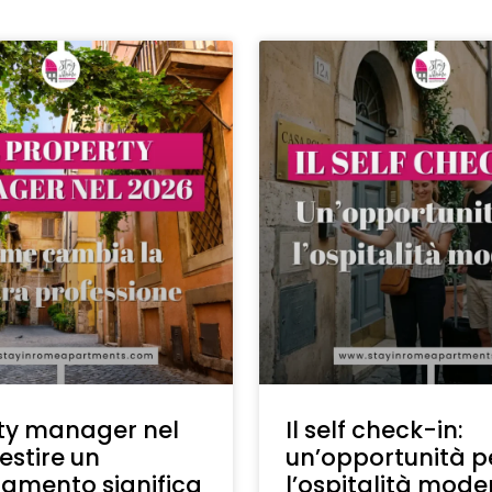
ty manager nel
Il self check-in:
estire un
un’opportunità p
amento significa
l’ospitalità mod