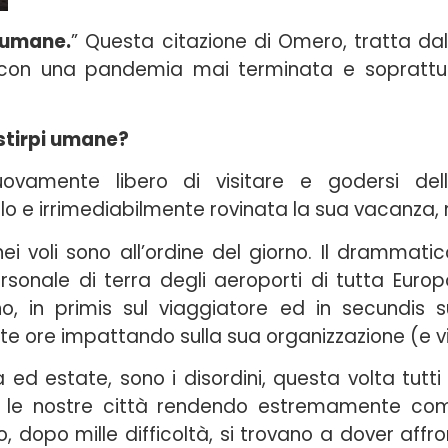
i umane.
”
Questa citazione di Omero, tratta dal
i con una pandemia mai terminata e soprattut
 stirpi umane?
uovamente libero di visitare e godersi del
o e irrimediabilmente rovinata la sua vacanza, no
ei voli sono all’ordine del giorno. Il drammatic
sonale di terra degli aeroporti di tutta Europa
o, in primis sul viaggiatore ed in secundis su
olte ore impattando sulla sua organizzazione (e vi
 ed estate, sono i disordini, questa volta tutti i
do le nostre città rendendo estremamente com
to, dopo mille difficoltà, si trovano a dover aff