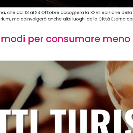
Roma, che dal 13 al 23 Ottobre accoglierà la XXVII edizione de
itorium, ma coinvolgerà anche altri luoghi della Città Eter
: 3 modi per consumare meno